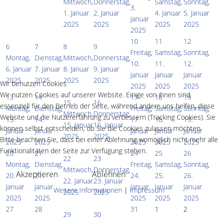
Mittwoch,
Donnerstag,
Samstag,
Sonntag,
3.
1. Januar
2. Januar
4. Januar
5. Januar
Januar
2025
2025
2025
2025
2025
10
11
12
6
7
8
9
Freitag,
Samstag,
Sonntag,
Montag,
Dienstag,
Mittwoch,
Donnerstag,
10.
11.
12.
6. Januar
7. Januar
8. Januar
9. Januar
Januar
Januar
Januar
2025
2025
2025
2025
Wir benutzen Cookies
2025
2025
2025
Wir nutzen Cookies auf unserer Website. Einige von ihnen sind
13
14
17
18
19
15
16
essenziell für den Betrieb der Seite, während andere uns helfen, diese
Montag,
Dienstag,
Freitag,
Samstag,
Sonntag,
Mittwoch,
Donnerstag,
Website und die Nutzererfahrung zu verbessern (Tracking Cookies). Sie
13.
14.
17.
18.
19.
15. Januar
16. Januar
können selbst entscheiden, ob Sie die Cookies zulassen möchten.
Januar
Januar
Januar
Januar
Januar
2025
2025
Bitte beachten Sie, dass bei einer Ablehnung womöglich nicht mehr alle
2025
2025
2025
2025
2025
Funktionalitäten der Seite zur Verfügung stehen.
20
21
24
25
26
22
23
Montag,
Dienstag,
Freitag,
Samstag,
Sonntag,
Mittwoch,
Donnerstag,
Akzeptieren
Ablehnen
20.
21.
24.
25.
26.
22. Januar
23. Januar
Januar
Januar
Januar
Januar
Januar
Weitere Informationen
|
Impressum
2025
2025
2025
2025
2025
2025
2025
27
28
31
1
2
29
30