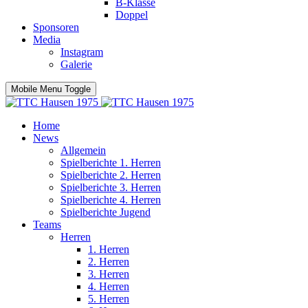
B-Klasse
Doppel
Sponsoren
Media
Instagram
Galerie
Mobile Menu Toggle
Home
News
Allgemein
Spielberichte 1. Herren
Spielberichte 2. Herren
Spielberichte 3. Herren
Spielberichte 4. Herren
Spielberichte Jugend
Teams
Herren
1. Herren
2. Herren
3. Herren
4. Herren
5. Herren