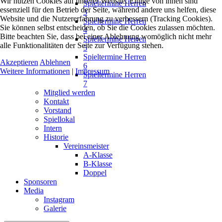
Wir nutzen Cookies auf unserer Website. Einige von ihnen sind
Spieltermine Herren
essenziell für den Betrieb der Seite, während andere uns helfen, diese
3
Website und die Nutzererfahrung zu verbessern (Tracking Cookies).
Spieltermine Herren
Sie können selbst entscheiden, ob Sie die Cookies zulassen möchten.
4
Bitte beachten Sie, dass bei einer Ablehnung womöglich nicht mehr
Spieltermine Herren
alle Funktionalitäten der Seite zur Verfügung stehen.
5
Spieltermine Herren
Akzeptieren
Ablehnen
6
Weitere Informationen
|
Impressum
Spieltermine Herren
7
Mitglied werden
Kontakt
Vorstand
Spiellokal
Intern
Historie
Vereinsmeister
A-Klasse
B-Klasse
Doppel
Sponsoren
Media
Instagram
Galerie