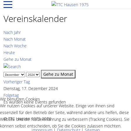
Mobile Menu Toggle
Vereinskalender
Nach Jahr
Nach Monat
Nach Woche
Heute
Gehe zu Monat
Gehe zu Monat
Vorheriger Tag
Dienstag, 17. Dezember 2024
Folgetag
Wir benutzen Cookies
Es wurden keine Events gefunden
Wir nutzen Cookies auf unserer Website. Einige von ihnen sind
essenziell für den Betrieb der Seite, während andere uns helfen, diese
© TTC Hausen 1975 2026
Website und die Nutzererfahrung zu verbessern (Tracking Cookies). Sie
können selbst entscheiden, ob Sie die Cookies zulassen möchten.
Impressum
|
Datenschutz
|
Sitemap