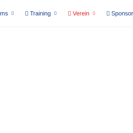
ams
Training
Verein
Sponso