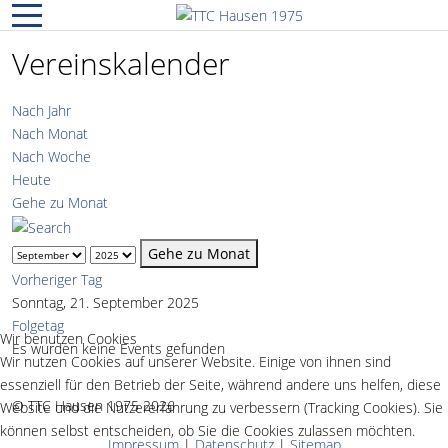
Mobile Menu Toggle
Vereinskalender
Nach Jahr
Nach Monat
Nach Woche
Heute
Gehe zu Monat
Gehe zu Monat
Vorheriger Tag
Sonntag, 21. September 2025
Folgetag
Wir benutzen Cookies
Es wurden keine Events gefunden
Wir nutzen Cookies auf unserer Website. Einige von ihnen sind
essenziell für den Betrieb der Seite, während andere uns helfen, diese
© TTC Hausen 1975 2026
Website und die Nutzererfahrung zu verbessern (Tracking Cookies). Sie
können selbst entscheiden, ob Sie die Cookies zulassen möchten.
Impressum
|
Datenschutz
|
Sitemap