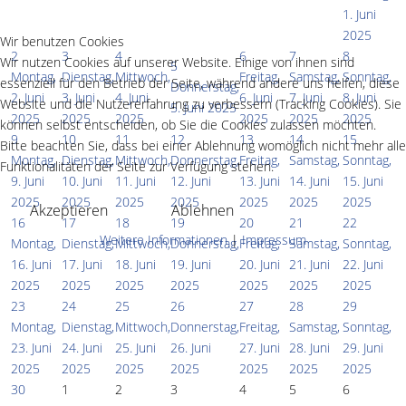
1. Juni
2025
Wir benutzen Cookies
2
3
4
6
7
8
Wir nutzen Cookies auf unserer Website. Einige von ihnen sind
5
Montag,
Dienstag,
Mittwoch,
Freitag,
Samstag,
Sonntag,
essenziell für den Betrieb der Seite, während andere uns helfen, diese
Donnerstag,
2. Juni
3. Juni
4. Juni
6. Juni
7. Juni
8. Juni
Website und die Nutzererfahrung zu verbessern (Tracking Cookies). Sie
5. Juni 2025
2025
2025
2025
2025
2025
2025
können selbst entscheiden, ob Sie die Cookies zulassen möchten.
9
10
11
12
13
14
15
Bitte beachten Sie, dass bei einer Ablehnung womöglich nicht mehr alle
Montag,
Dienstag,
Mittwoch,
Donnerstag,
Freitag,
Samstag,
Sonntag,
Funktionalitäten der Seite zur Verfügung stehen.
9. Juni
10. Juni
11. Juni
12. Juni
13. Juni
14. Juni
15. Juni
2025
2025
2025
2025
2025
2025
2025
Akzeptieren
Ablehnen
16
17
18
19
20
21
22
Weitere Informationen
|
Impressum
Montag,
Dienstag,
Mittwoch,
Donnerstag,
Freitag,
Samstag,
Sonntag,
16. Juni
17. Juni
18. Juni
19. Juni
20. Juni
21. Juni
22. Juni
2025
2025
2025
2025
2025
2025
2025
23
24
25
26
27
28
29
Montag,
Dienstag,
Mittwoch,
Donnerstag,
Freitag,
Samstag,
Sonntag,
23. Juni
24. Juni
25. Juni
26. Juni
27. Juni
28. Juni
29. Juni
2025
2025
2025
2025
2025
2025
2025
30
1
2
3
4
5
6